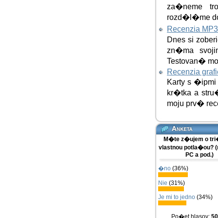
za�neme tro
rozd�l�me do 
Recenzia MP
Dnes si zobe
zn�ma svoji
Testovan� mo
Recenzia graf
Karty s �ipm
kr�tka a str
moju prv� rec
M�te z�ujem o tr
vlastnou potla�ou?
PC a pod.)
�no
(36%)
Nie
(31%)
Je mi to jedno
(34%)
Po�et hlasov:
50