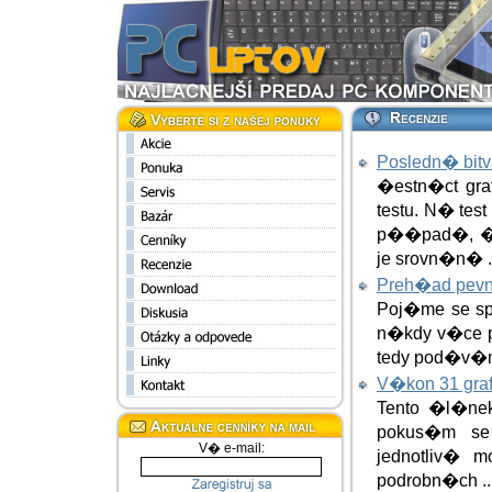
Posledn� bitv
�estn�ct gra
testu. N� te
p��pad�, �e
je srovn�n� .
Preh�ad pevn
Poj�me se sp
n�kdy v�ce 
tedy pod�v�
V�kon 31 graf
Tento �l�nek
pokus�m se
V� e-mail:
jednotliv� 
podrobn�ch ..