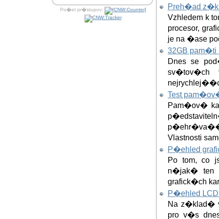
Preh�ad z�k
Po�et pr�stupov:
Vzhledem k to
procesor, gra
je na �ase po
32GB pam�ti 
Dnes se po
sv�tov�ch
nejrychlej��c
Test pam�ov�
Pam�ov� kar
p�edstavite
p�ehr�va�� 
Vlastnosti samo
P�ehled grafi
Po tom, co 
n�jak� ten 
grafick�ch ka
P�ehled LCD p
Na z�klad� 
pro v�s dnes