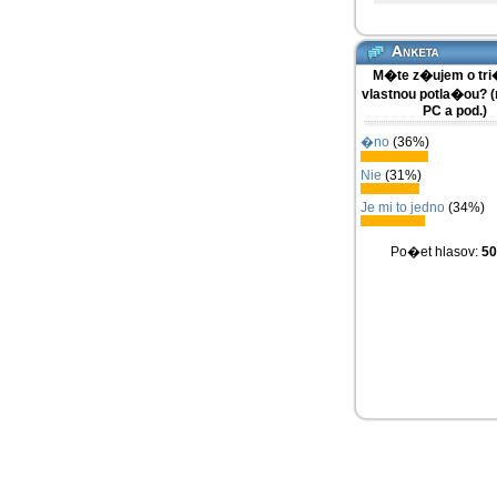
M�te z�ujem o tr
vlastnou potla�ou?
PC a pod.)
�no
(36%)
Nie
(31%)
Je mi to jedno
(34%)
Po�et hlasov:
50