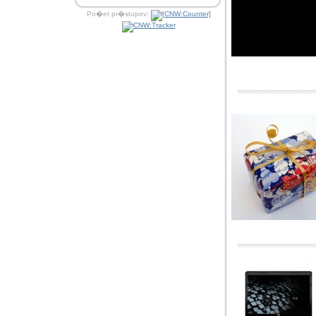
Po�et pr�stupov: