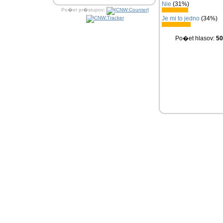
Nie
(31%)
Po�et pr�stupov:
Je mi to jedno
(34%)
Po�et hlasov:
50