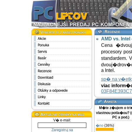
AMD vs. Intel
Cena �dvouj
procesory p
standardem.
dvouj�drov�c
a Intel.
sp� na v�etky
viac inform�
03F84E393C7
M�te z�ujem o tr
vlastnou potla�ou?
PC a pod.)
V� e-mail:
�no
(36%)